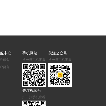
服中心
手机网站
关注公众号
扫一扫手机查看
扫一扫手机查看
后服务
户留言
关注视频号
扫一扫手机查看