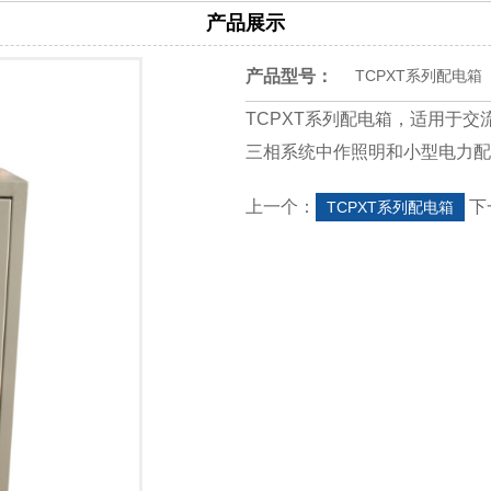
产品展示
产品型号：
TCPXT系列配电箱
TCPXT系列配电箱，适用于交流频
三相系统中作照明和小型电力配
上一个：
下
TCPXT系列配电箱