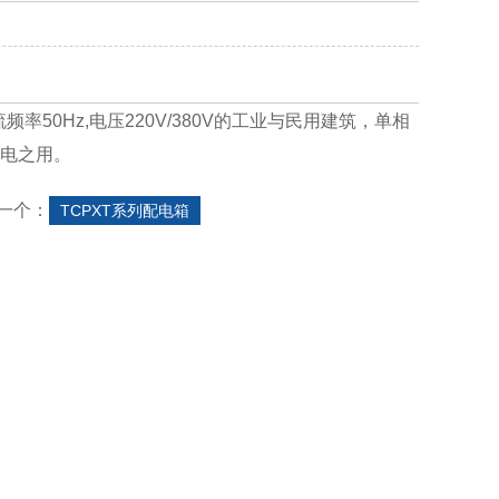
率50Hz,电压220V/380V的工业与民用建筑，单相
电之用。
一个：
TCPXT系列配电箱