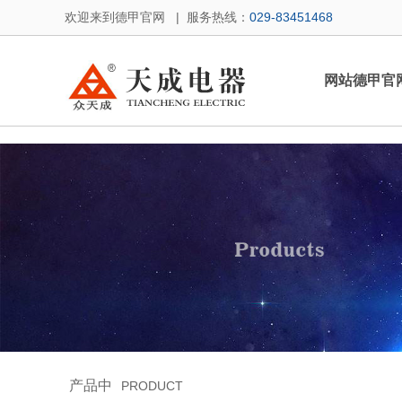
德甲官网
欢迎来到德甲官网 | 服务热线：
029-83451468
网站德甲官
产品中
PRODUCT