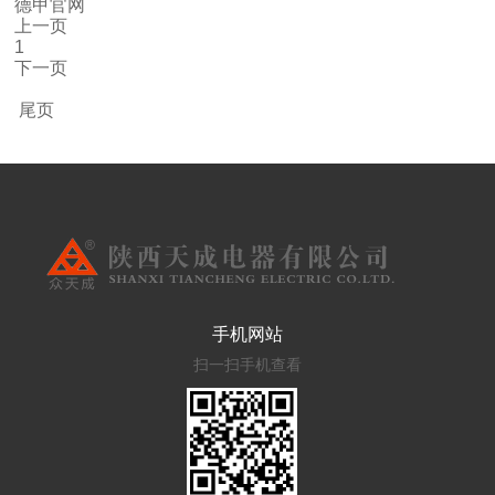
德甲官网
上一页
1
下一页
尾页
手机网站
扫一扫手机查看